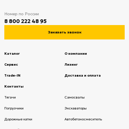
Номер по России
8 800 222 48 95
Заказать звонок
Каталог
О компании
(current)
Сервис
(current)
Лизинг
(current)
Trade-IN
(current)
Доставка и оплата
(current)
Контакты
(current)
Тягачи
(current)
Cамосвалы
(current)
Погрузчики
(current)
Экскаваторы
(current)
Дорожные катки
(current)
Автобетоносмеситель
(current)