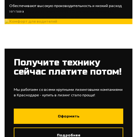
Комфорт для водителей
Обеспечивают высокую производительность и низкий расход
топлива
Кабины созданы на основе MAN TG, потому эргономичны,
удобны в использовании и управлении
Получите технику
сейчас платите потом!
Мы работаем со всеми крупными лизинговыми компаниями
в Краснодаре - купить в лизинг стало проще!
Оформить
Подробнее